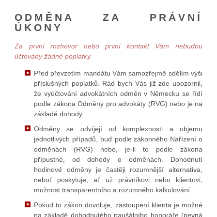
ODMĚNA ZA PRÁVNÍ
ÚKONY
Za první rozhovor nebo první kontakt Vám nebudou
účtovány žádné poplatky.
Před převzetím mandátu Vám samozřejmě sdělím výši
příslušných poplatků. Rád bych Vás již zde upozornil,
že vyúčtování advokátních odměn v Německu se řídí
podle zákona Odměny pro advokáty (RVG) nebo je na
základě dohody.
Odměny se odvíjejí od komplexnosti a objemu
jednotlivých případů, buď podle zákonného Nařízení o
odměnách (RVG) nebo, je-li to podle zákona
přípustné, od dohody o odměnách. Dohodnutí
hodinové odměny je častěji rozumnější alternativa,
neboť poskytuje, ať už právníkovi nebo klientovi,
možnost transparentního a rozumného kalkulování.
Pokud to zákon dovoluje, zastoupení klienta je možné
na základě dohodnutého paušálního honoráře (pevná