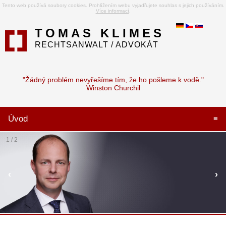
Tento web používá soubory cookies. Prohlížením webu vyjadřujete souhlas s jejich používáním.
Více informací
.
TOMAS KLIMES
RECHTSANWALT / ADVOKÁT
"Žádný problém nevyřešíme tím, že ho pošleme k vodě."
Winston Churchil
Úvod
≡
1 / 2
‹
›